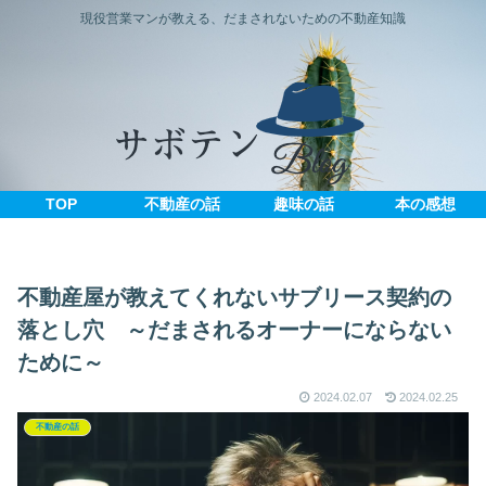
現役営業マンが教える、だまされないための不動産知識
TOP
不動産の話
趣味の話
本の感想
不動産屋が教えてくれないサブリース契約の
落とし穴 ～だまされるオーナーにならない
ために～
2024.02.07
2024.02.25
不動産の話