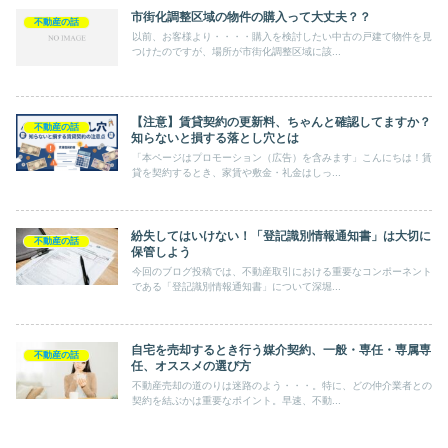
市街化調整区域の物件の購入って大丈夫？？
不動産の話
以前、お客様より・・・・購入を検討したい中古の戸建て物件を見
つけたのですが、場所が市街化調整区域に該...
【注意】賃貸契約の更新料、ちゃんと確認してますか？
不動産の話
知らないと損する落とし穴とは
「本ページはプロモーション（広告）を含みます」こんにちは！賃
貸を契約するとき、家賃や敷金・礼金はしっ...
紛失してはいけない！「登記識別情報通知書」は大切に
不動産の話
保管しよう
今回のブログ投稿では、不動産取引における重要なコンポーネント
である「登記識別情報通知書」について深堀...
自宅を売却するとき行う媒介契約、一般・専任・専属専
不動産の話
任、オススメの選び方
不動産売却の道のりは迷路のよう・・・。特に、どの仲介業者との
契約を結ぶかは重要なポイント。早速、不動...