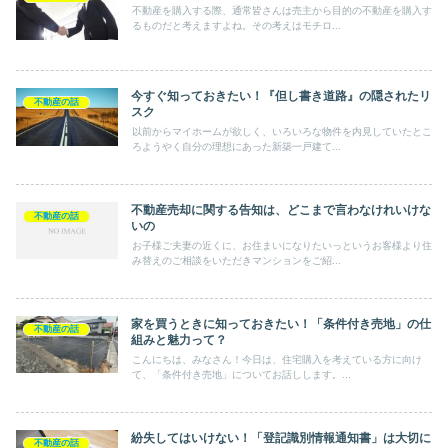
不動産を購入する際、通常皆さんは売主から目的の不動産を購入す
るものだと考えますよね。その考えはモチロ...
今すぐ知っておきたい！『但し書き道路』の隠されたリ
不動産の話
スク
以前からマイホームが欲しく、いろいろな物件を内見していたとこ
ろようやく自分の理想にあった新築一戸建て...
不動産売却に関する告知は、どこまで言わなけれいけな
不動産の話
いの
お子様ご夫妻の近くに、お住まいになりたいっというお客様より住
み替えのご相談をいただきマンションをご紹...
家を買うときに知っておきたい！「条件付き売地」の仕
不動産の話
組みと魅力って？
こんにちは、みなさん！今日は、住宅購入を考えている方に向け
て、「条件付き売地」についてお話しします。...
紛失してはいけない！「登記識別情報通知書」は大切に
不動産の話