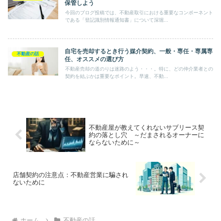
保管しよう
今回のブログ投稿では、不動産取引における重要なコンポーネント
である「登記識別情報通知書」について深堀...
自宅を売却するとき行う媒介契約、一般・専任・専属専
不動産の話
任、オススメの選び方
不動産売却の道のりは迷路のよう・・・。特に、どの仲介業者との
契約を結ぶかは重要なポイント。早速、不動...
不動産屋が教えてくれないサブリース契
約の落とし穴 ～だまされるオーナーに
ならないために～
店舗契約の注意点：不動産営業に騙され
ないために
ホーム
不動産の話