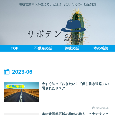
現役営業マンが教える、だまされないための不動産知識
TOP
不動産の話
趣味の話
本の感想
2023-06
今すぐ知っておきたい！『但し書き道路』の
不動産の話
隠されたリスク
2023.06.30
市街化調整区域の物件の購入って大丈夫？？