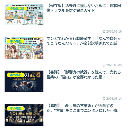
【保存版】退去時に損しないために！原状回
不動産の話
復トラブルを防ぐ完全ガイド
2026.06.16
マンガでわかる行動経済学｜「なんで自分っ
本の感想
てこうなんだろう」が全部説明されてた話
2026.06.05
【書評】『影響力の武器』を読んで、売れる
本の感想
営業の「理由」が全部わかった話・・・
2026.05.14
【感想】『殺し屋の営業術』が面白すぎ
本の感想
た。“営業”をここまでエンタメにした小説