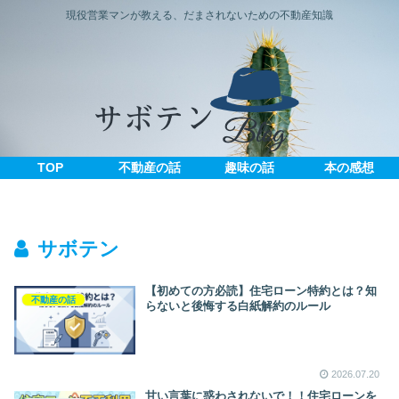
現役営業マンが教える、だまされないための不動産知識
TOP
不動産の話
趣味の話
本の感想
サボテン
【初めての方必読】住宅ローン特約とは？知
不動産の話
らないと後悔する白紙解約のルール
2026.07.20
甘い言葉に惑わされないで！！住宅ローンを