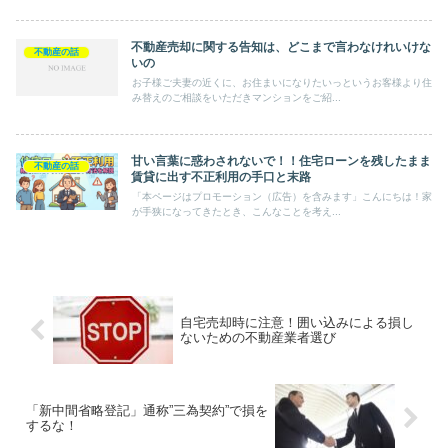
不動産売却に関する告知は、どこまで言わなけれいけな
不動産の話
いの
お子様ご夫妻の近くに、お住まいになりたいっというお客様より住
み替えのご相談をいただきマンションをご紹...
甘い言葉に惑わされないで！！住宅ローンを残したまま
不動産の話
賃貸に出す不正利用の手口と末路
「本ページはプロモーション（広告）を含みます」こんにちは！家
が手狭になってきたとき、こんなことを考え...
自宅売却時に注意！囲い込みによる損し
ないための不動産業者選び
「新中間省略登記」通称”三為契約”で損を
するな！