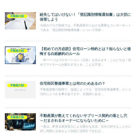
紛失してはいけない！「登記識別情報通知書」は大切に
不動産の話
保管しよう
今回のブログ投稿では、不動産取引における重要なコンポーネント
である「登記識別情報通知書」について深堀...
【初めての方必読】住宅ローン特約とは？知らないと後
不動産の話
悔する白紙解約のルール
「本ページはプロモーション（広告）を含みます」こんにちは！初
めてマイホームを購入するとき、こんな不安...
住宅街区整備事業とは何のためあるの？
不動産の話
不動産調査の段階で、地域によっては「住宅街区整備事業」という
項目にぶつかる事があります。全国的にある...
不動産屋が教えてくれないサブリース契約の落とし穴
不動産の話
～だまされるオーナーにならないために～
一度は、夢見る家賃収入による豊かな生活。自分の好きなことをに
対し時間とお金をより自由に活用すできれば...