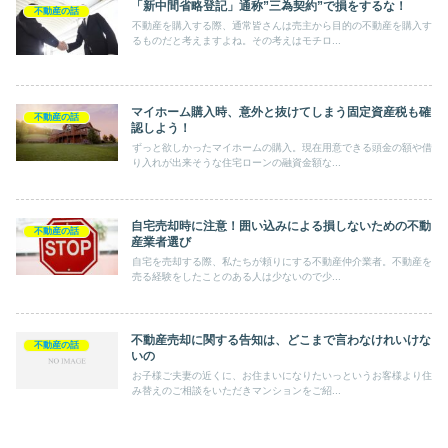
「新中間省略登記」通称”三為契約”で損をするな！
不動産の話
不動産を購入する際、通常皆さんは売主から目的の不動産を購入す
るものだと考えますよね。その考えはモチロ...
マイホーム購入時、意外と抜けてしまう固定資産税も確
不動産の話
認しよう！
ずっと欲しかったマイホームの購入。現在用意できる頭金の額や借
り入れが出来そうな住宅ローンの融資金額な...
自宅売却時に注意！囲い込みによる損しないための不動
不動産の話
産業者選び
自宅を売却する際、私たちが頼りにする不動産仲介業者。不動産を
売る経験をしたことのある人は少ないので少...
不動産売却に関する告知は、どこまで言わなけれいけな
不動産の話
いの
お子様ご夫妻の近くに、お住まいになりたいっというお客様より住
み替えのご相談をいただきマンションをご紹...