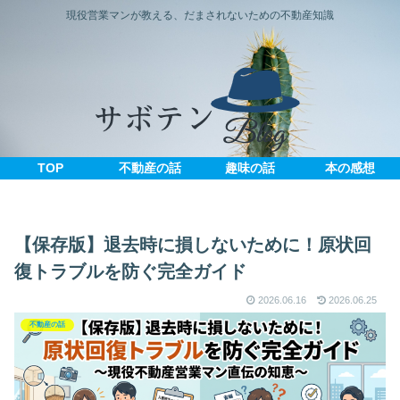
現役営業マンが教える、だまされないための不動産知識
TOP
不動産の話
趣味の話
本の感想
【保存版】退去時に損しないために！原状回
復トラブルを防ぐ完全ガイド
2026.06.16
2026.06.25
不動産の話