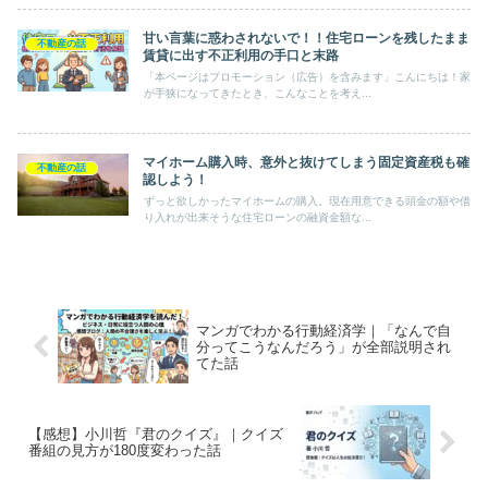
甘い言葉に惑わされないで！！住宅ローンを残したまま
不動産の話
賃貸に出す不正利用の手口と末路
「本ページはプロモーション（広告）を含みます」こんにちは！家
が手狭になってきたとき、こんなことを考え...
マイホーム購入時、意外と抜けてしまう固定資産税も確
不動産の話
認しよう！
ずっと欲しかったマイホームの購入。現在用意できる頭金の額や借
り入れが出来そうな住宅ローンの融資金額な...
マンガでわかる行動経済学｜「なんで自
分ってこうなんだろう」が全部説明され
てた話
【感想】小川哲『君のクイズ』｜クイズ
番組の見方が180度変わった話