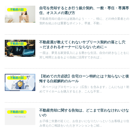
自宅を売却するとき行う媒介契約、一般・専任・専属専
不動産の話
任、オススメの選び方
不動産売却の道のりは迷路のよう・・・。特に、どの仲介業者との
契約を結ぶかは重要なポイント。早速、不動...
不動産屋が教えてくれないサブリース契約の落とし穴
不動産の話
～だまされるオーナーにならないために～
一度は、夢見る家賃収入による豊かな生活。自分の好きなことをに
対し時間とお金をより自由に活用すできれば...
【初めての方必読】住宅ローン特約とは？知らないと後
不動産の話
悔する白紙解約のルール
「本ページはプロモーション（広告）を含みます」こんにちは！初
めてマイホームを購入するとき、こんな不安...
不動産売却に関する告知は、どこまで言わなけれいけな
不動産の話
いの
お子様ご夫妻の近くに、お住まいになりたいっというお客様より住
み替えのご相談をいただきマンションをご紹...