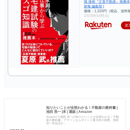
識 漫画『正直不動産』推薦本 
新報 編集部 ]
価格：1,320円（税込、送料
(2026/6/16時点)
楽
知りたいことが全部わかる！不動産の教科書 |
池田 浩一 |本 | 通販 | Amazon
Amazonで池田 浩一の知りたいことが全部わかる！不動
産の教科書。アマゾンならポイント還元本が多数。池田
浩一作品ほか...