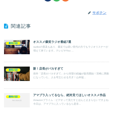
サボテン
関連記事
オススメ爆笑ラジオ番組7選
趣味の話
razikoの普及もあり、最近では若い世代の方でもラジオリスナーが
増えて来ています。テレビやYou ...
新！店長がバカすぎて
趣味の話
前作「店長がバカすぎて」から待望の続編が販売開始！宮崎に異動
になっていた、人を苛立たせる天才！山本猛...
アマプラ入ってるなら、絶対見てほしいオススメ作品
趣味の話
Amazonプライム・ビデオって見だすとほんと止まらないですよね
今日は、アマプラに入っているなら是非...