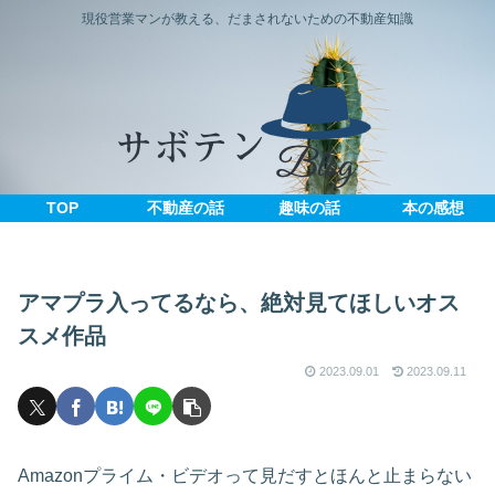
現役営業マンが教える、だまされないための不動産知識
TOP
不動産の話
趣味の話
本の感想
アマプラ入ってるなら、絶対見てほしいオス
スメ作品
2023.09.01
2023.09.11
Amazonプライム・ビデオって見だすとほんと止まらない