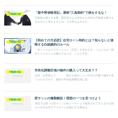
「新中間省略登記」通称”三為契約”で損をするな！
不動産の話
不動産を購入する際、通常皆さんは売主から目的の不動産を購入す
るものだと考えますよね。その考えはモチロ...
【初めての方必読】住宅ローン特約とは？知らないと後
不動産の話
悔する白紙解約のルール
「本ページはプロモーション（広告）を含みます」こんにちは！初
めてマイホームを購入するとき、こんな不安...
市街化調整区域の物件の購入って大丈夫？？
不動産の話
以前、お客様より・・・・購入を検討したい中古の戸建て物件を見
つけたのですが、場所が市街化調整区域に該...
窓サッシの種類解説！理想の一つを見つけよう
不動産の話
現在では様々な窓サッシが各メーカーより販売されております以前
から注文住宅でマイホームを購入する場合は...