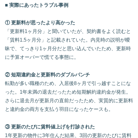
■ 実際にあったトラブル事例
① 更新料が思ったより高かった
「更新料1ヶ月分」と聞いていたが、契約書をよく読むと
「賃料1.5ヶ月分」と記載されていた。内見時の説明が曖
昧で、てっきり1ヶ月分だと思い込んでいたため、更新時
に予算オーバーで慌てる事態に。
② 短期違約金と更新料のダブルパンチ
転勤が多い職種のため、入居後8ヶ月で引っ越すことにな
った。1年未満の退去だったため短期解約違約金が発生。
さらに退去月が更新月の直前だったため、実質的に更新料
と違約金の両方を支払う羽目になったケースも。
③ 更新のたびに賃料値上げを打診された
1年更新の物件に3年住んだ結果、3回の更新のたびに賃料