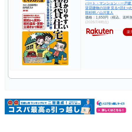
パート・マンション・一戸建
賃貸建物の法律 見る+読む=
田杉明／山川直人
価格：1,650円（税込、送料
(2026/7/4時点)
楽