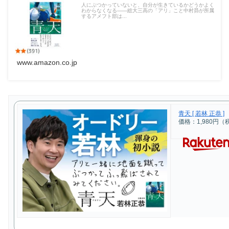
人にぶつかっていないと、自分が生きているかどうかよく
わからなくなる――総大三高の「アリ」こと中村昴が所属
するアメフト部は...
www.amazon.co.jp
青天 [ 若林 正恭 ]
価格：1,980円