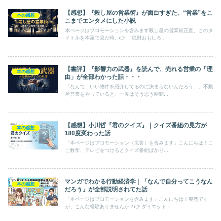
【感想】『殺し屋の営業術』が面白すぎた。“営業”をこ
本の感想
こまでエンタメにした小説
本ページはプロモーションを含みます殺し屋の営業術正直、このタ
イトルを本屋で見た時、👉 「絶対おもしろ...
【書評】『影響力の武器』を読んで、売れる営業の「理
本の感想
由」が全部わかった話・・・
「なんで、いい物件を紹介してるのに決まらないんだろう…」不動
産営業をやっていると、一度はそう思う瞬間...
【感想】小川哲『君のクイズ』｜クイズ番組の見方が
本の感想
180度変わった話
「本ページはプロモーション（広告）を含みます」こんにちは！こ
こ数年、テレビをつけるとクイズ番組ばかり...
マンガでわかる行動経済学｜「なんで自分ってこうなん
本の感想
だろう」が全部説明されてた話
「本ページはプロモーションを含みます」こんにちは！突然です
が、こんな経験ありませんか？👉 ダイエット...