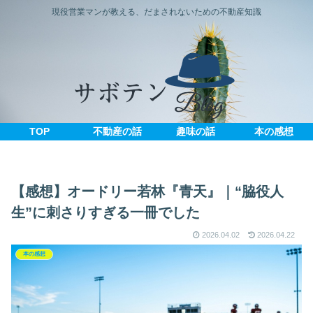
現役営業マンが教える、だまされないための不動産知識
TOP
不動産の話
趣味の話
本の感想
【感想】オードリー若林『青天』｜“脇役人
生”に刺さりすぎる一冊でした
2026.04.02
2026.04.22
本の感想